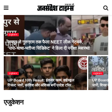
एजुकेशन
जयपुर से गुरुग्राम तक फैला NEET लीक नेटवर्क,
‘पापा-चाचा-भतीजा सिंडिकेट’ ने हिला दी परीक्षा व्यवस्था
एजुकेशन
एजुकेशन
UP Board 10th Result: इंतजार खत्म, हाईस्कूल
UP Board: अब 
रिजल्ट जारी, काशिश और अंशिका बनीं प्रदेश टॉपर
जारी, शिखा वर्म
एजुकेशन