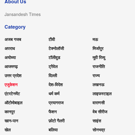
About Us
Jansandesh Times
Category
अजब गजब
टीवी
मऊ
अपराध
टेक्नोलॉजी
मिर्जापुर
अयोध्या
टॉलीवुड
मूवी रिव्यु
आजमगढ़
ट्रैवेल
राजनीति
उत्तर प्रदेश
दिल्ली
राज्य
एजुकेशन
देश-विदेश
लखनऊ
एंटरटेनमेंट
धर्म कर्म
लाइफस्टाइल
ऑटोमोबाइल
प्रयागराज
वाराणसी
कानपुर
फैशन
वेब सीरीज
खान-पान
फ़ोटो गैलरी
साइंस
खेल
बलिया
सोनभद्र