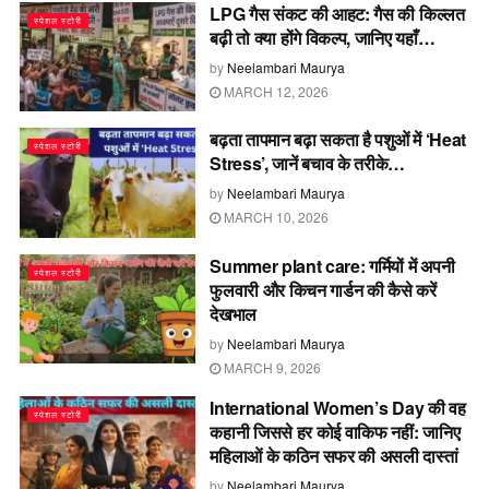
LPG गैस संकट की आहट: गैस की किल्लत
स्पेशल स्टोरी
बढ़ी तो क्या होंगे विकल्प, जानिए यहाँ…
by
Neelambari Maurya
MARCH 12, 2026
बढ़ता तापमान बढ़ा सकता है पशुओं में ‘Heat
स्पेशल स्टोरी
Stress’, जानें बचाव के तरीके…
by
Neelambari Maurya
MARCH 10, 2026
Summer plant care: गर्मियों में अपनी
स्पेशल स्टोरी
फुलवारी और किचन गार्डन की कैसे करें
देखभाल
by
Neelambari Maurya
MARCH 9, 2026
International Women’s Day की वह
स्पेशल स्टोरी
कहानी जिससे हर कोई वाकिफ नहीं: जानिए
महिलाओं के कठिन सफर की असली दास्तां
by
Neelambari Maurya