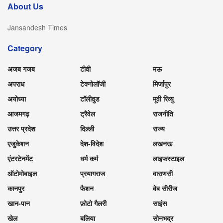
About Us
Jansandesh Times
Category
अजब गजब
टीवी
मऊ
अपराध
टेक्नोलॉजी
मिर्जापुर
अयोध्या
टॉलीवुड
मूवी रिव्यु
आजमगढ़
ट्रैवेल
राजनीति
उत्तर प्रदेश
दिल्ली
राज्य
एजुकेशन
देश-विदेश
लखनऊ
एंटरटेनमेंट
धर्म कर्म
लाइफस्टाइल
ऑटोमोबाइल
प्रयागराज
वाराणसी
कानपुर
फैशन
वेब सीरीज
खान-पान
फ़ोटो गैलरी
साइंस
खेल
बलिया
सोनभद्र