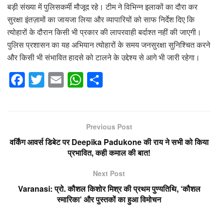
बड़ी संख्या में पुलिसकर्मी मौजूद रहे। टीम ने विभिन्न इलाकों का दौरा कर
सुरक्षा इंतज़ामों का जायजा लिया और व्यापारियों को साफ निर्देश दिए कि
त्योहारों के दौरान किसी भी प्रकार की लापरवाही बर्दाश्त नहीं की जाएगी।
पुलिस प्रशासन का यह अभियान त्योहारों के समय जनसुरक्षा सुनिश्चित करने
और किसी भी संभावित हादसे को टालने के उद्देश्य से आगे भी जारी रहेगा।
F
T
E
W
S
a
wi
m
h
h
c
tt
ail
at
ar
e
er
s
e
Previous Post
b
A
वर्किंग आवर्स डिबेट पर Deepika Padukone की राय ने सभी को किया
o
p
प्रभावित, कही कमाल की बात!
o
p
Next Post
k
Varanasi: प्रो. कौशल किशोर मिश्र की प्रथम पुण्यतिथि, ‘कौशल
स्मारिका’ और पुस्तकों का हुआ विमोचन