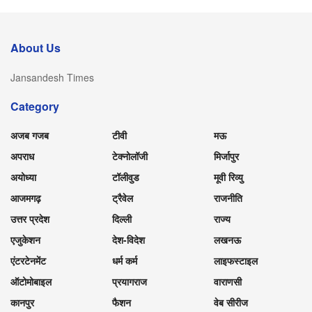
About Us
Jansandesh Times
Category
अजब गजब
टीवी
मऊ
अपराध
टेक्नोलॉजी
मिर्जापुर
अयोध्या
टॉलीवुड
मूवी रिव्यु
आजमगढ़
ट्रैवेल
राजनीति
उत्तर प्रदेश
दिल्ली
राज्य
एजुकेशन
देश-विदेश
लखनऊ
एंटरटेनमेंट
धर्म कर्म
लाइफस्टाइल
ऑटोमोबाइल
प्रयागराज
वाराणसी
कानपुर
फैशन
वेब सीरीज