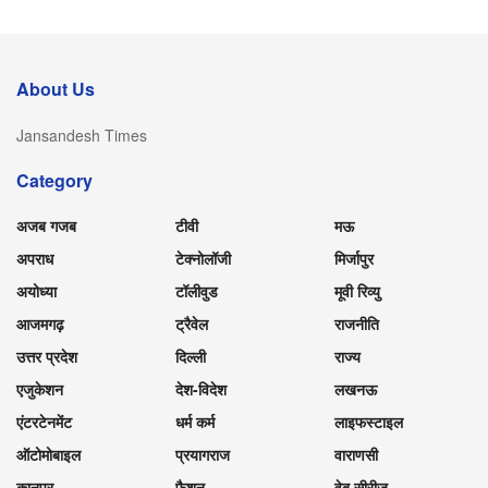
About Us
Jansandesh Times
Category
अजब गजब
टीवी
मऊ
अपराध
टेक्नोलॉजी
मिर्जापुर
अयोध्या
टॉलीवुड
मूवी रिव्यु
आजमगढ़
ट्रैवेल
राजनीति
उत्तर प्रदेश
दिल्ली
राज्य
एजुकेशन
देश-विदेश
लखनऊ
एंटरटेनमेंट
धर्म कर्म
लाइफस्टाइल
ऑटोमोबाइल
प्रयागराज
वाराणसी
कानपुर
फैशन
वेब सीरीज