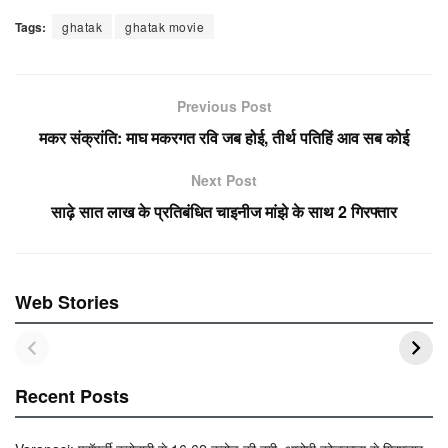
a
wi
m
h
h
Tags:
ghatak
ghatak movie
c
tt
ail
at
ar
e
er
s
e
b
A
Previous Post
o
p
मकर संक्रांति: माघ मकरगत रवि जब होई, तीर्थ पतिहिं आव सब कोई
o
p
Next Post
k
साढ़े सात लाख के प्रतिबंधित चाइनीज मांझे के साथ 2 गिरफ्तार
Web Stories
Recent Posts