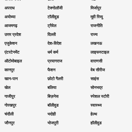
अपराध
टेक्नोलॉजी
मिर्जापुर
अयोध्या
टॉलीवुड
मूवी रिव्यु
आजमगढ़
ट्रैवेल
राजनीति
उत्तर प्रदेश
दिल्ली
राज्य
एजुकेशन
देश-विदेश
लखनऊ
एंटरटेनमेंट
धर्म कर्म
लाइफस्टाइल
ऑटोमोबाइल
प्रयागराज
वाराणसी
कानपुर
फैशन
वेब सीरीज
खान-पान
फ़ोटो गैलरी
साइंस
खेल
बलिया
सोनभद्र
गाजीपुर
बिज़नेस
स्पेशल स्टोरी
गोरखपुर
बॉलीवुड
स्वास्थ्य
चंदौली
भदोही
हेल्थ
जौनपुर
भोजपुरी
हॉलीवुड