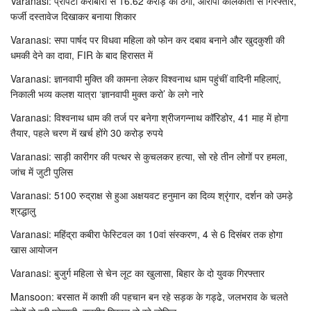
Varanasi: प्रॉपर्टी करोबारी से 16.62 करोड़ की ठगी, आरोपी कोलकाता से गिरफ्तार,
फर्जी दस्तावेज दिखाकर बनाया शिकार
Varanasi: सपा पार्षद पर विधवा महिला को फोन कर दबाव बनाने और खुदकुशी की
धमकी देने का दावा, FIR के बाद हिरासत में
Varanasi: ज्ञानवापी मुक्ति की कामना लेकर विश्वनाथ धाम पहुंचीं वादिनी महिलाएं,
निकाली भव्य कलश यात्रा ‘ज्ञानवापी मुक्त करो’ के लगे नारे
Varanasi: विश्वनाथ धाम की तर्ज पर बनेगा श्रीजगन्नाथ कॉरिडोर, 41 माह में होगा
तैयार, पहले चरण में खर्च होंगे 30 करोड़ रुपये
Varanasi: साड़ी कारीगर की पत्थर से कुचलकर हत्या, सो रहे तीन लोगों पर हमला,
जांच में जुटी पुलिस
Varanasi: 5100 रुद्राक्ष से हुआ अक्षयवट हनुमान का दिव्य श्रृंगार, दर्शन को उमड़े
श्रद्धालु
Varanasi: महिंद्रा कबीरा फेस्टिवल का 10वां संस्करण, 4 से 6 दिसंबर तक होगा
खास आयोजन
Varanasi: बुजुर्ग महिला से चेन लूट का खुलासा, बिहार के दो युवक गिरफ्तार
Mansoon: बरसात में काशी की पहचान बन रहे सड़क के गड्ढे, जलभराव के चलते