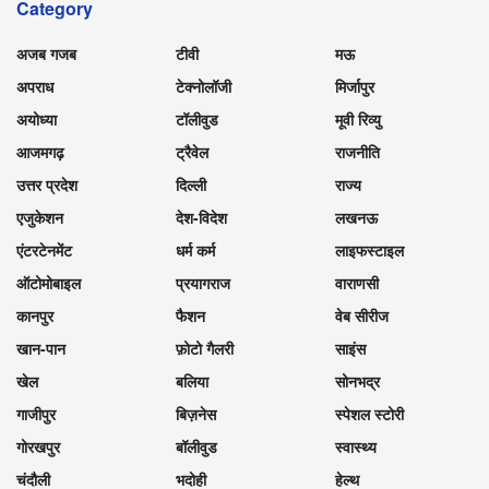
Category
अजब गजब
टीवी
मऊ
अपराध
टेक्नोलॉजी
मिर्जापुर
अयोध्या
टॉलीवुड
मूवी रिव्यु
आजमगढ़
ट्रैवेल
राजनीति
उत्तर प्रदेश
दिल्ली
राज्य
एजुकेशन
देश-विदेश
लखनऊ
एंटरटेनमेंट
धर्म कर्म
लाइफस्टाइल
ऑटोमोबाइल
प्रयागराज
वाराणसी
कानपुर
फैशन
वेब सीरीज
खान-पान
फ़ोटो गैलरी
साइंस
खेल
बलिया
सोनभद्र
गाजीपुर
बिज़नेस
स्पेशल स्टोरी
गोरखपुर
बॉलीवुड
स्वास्थ्य
चंदौली
भदोही
हेल्थ