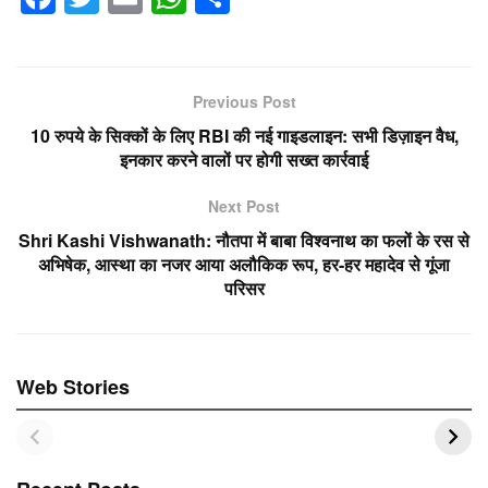
a
wi
m
h
h
c
tt
ail
at
ar
e
er
s
e
Previous Post
b
A
10 रुपये के सिक्कों के लिए RBI की नई गाइडलाइन: सभी डिज़ाइन वैध,
o
p
इनकार करने वालों पर होगी सख्त कार्रवाई
o
p
Next Post
k
Shri Kashi Vishwanath: नौतपा में बाबा विश्वनाथ का फलों के रस से
अभिषेक, आस्था का नजर आया अलौकिक रूप, हर-हर महादेव से गूंजा
परिसर
Web Stories