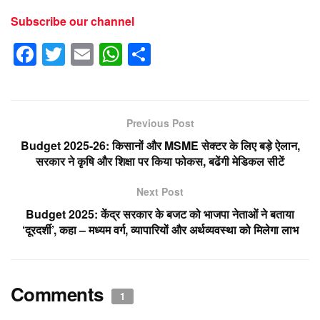
Subscribe our channel
F
T
E
W
S
a
wi
m
h
h
c
tt
ail
at
ar
e
er
s
e
Previous Post
b
A
Budget 2025-26: किसानों और MSME सेक्टर के लिए बड़े ऐलान,
o
p
सरकार ने कृषि और शिक्षा पर किया फोकस, बढेंगी मेडिकल सीटें
o
p
Next Post
k
Budget 2025: केंद्र सरकार के बजट को भाजपा नेताओं ने बताया
‘दूरदर्शी’, कहा – मध्यम वर्ग, व्यापारियों और अर्थव्यवस्था को मिलेगा लाभ
Comments
1