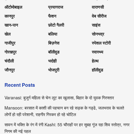
ऑटोमोबाइल
प्रयागराज
वाराणसी
कानपुर
फैशन
वेब सीरीज
खान-पान
फ़ोटो गैलरी
साइंस
खेल
बलिया
सोनभद्र
गाजीपुर
बिज़नेस
स्पेशल स्टोरी
गोरखपुर
बॉलीवुड
स्वास्थ्य
चंदौली
भदोही
हेल्थ
जौनपुर
भोजपुरी
हॉलीवुड
Recent Posts
Varanasi: बुजुर्ग महिला से चेन लूट का खुलासा, बिहार के दो युवक गिरफ्तार
Mansoon: बरसात में काशी की पहचान बन रहे सड़क के गड्ढे, जलभराव के चलते
लोगों हो रही परेशानी, राहगीर गिरकर हो रहे चोटिल
सावन में भक्ति के रंग में रंगी Kashi: 55 चौराहों पर हर सुबह गूंज रहा शिव स्तोत्र, नगर
निगम की नई पहल