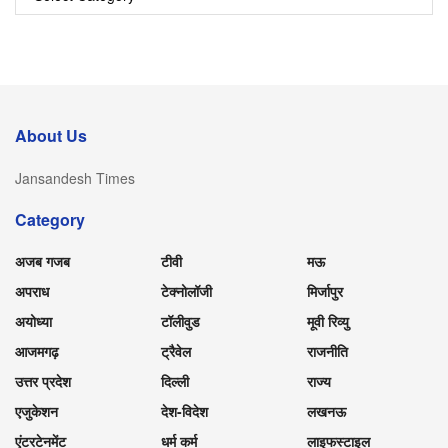
About Us
Jansandesh Times
Category
अजब गजब
टीवी
मऊ
अपराध
टेक्नोलॉजी
मिर्जापुर
अयोध्या
टॉलीवुड
मूवी रिव्यु
आजमगढ़
ट्रैवेल
राजनीति
उत्तर प्रदेश
दिल्ली
राज्य
एजुकेशन
देश-विदेश
लखनऊ
एंटरटेनमेंट
धर्म कर्म
लाइफस्टाइल