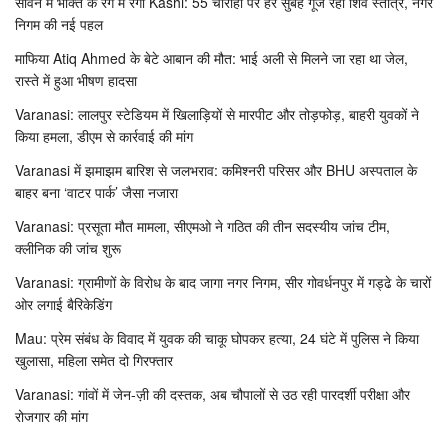
सावन में भक्ति के रंग में रंगी Kashi: 55 चौराहों पर हर सुबह गूंज रहा शिव स्तोत्र, नगर
निगम की नई पहल
माफिया Atiq Ahmed के बेटे आबान की मौत: भाई अली से मिलने जा रहा था जेल,
रास्ते में हुआ भीषण हादसा
Varanasi: लालपुर स्टेडियम में खिलाड़ियों से मारपीट और तोड़फोड़, बाहरी युवकों ने
किया हमला, डीएम से कार्रवाई की मांग
Varanasi में झमाझम बारिश से जलभराव: कमिश्नरी परिसर और BHU अस्पताल के
बाहर बना ‘वाटर पार्क’ जैसा नजारा
Varanasi: प्रसूता मौत मामला, सीएमओ ने गठित की तीन सदस्यीय जांच टीम,
क्लीनिक की जांच शुरू
Varanasi: ग्रामीणों के विरोध के बाद जागा नगर निगम, सीर गोवर्धनपुर में गड्ढे के चारों
ओर लगाई बैरिकेडिंग
Mau: प्रेम संबंध के विवाद में युवक की चाकू घोपकर हत्या, 24 घंटे में पुलिस ने किया
खुलासा, महिला समेत दो गिरफ्तार
Varanasi: गांवों में जेन-ज़ी की दस्तक, अब चौपालों से उठ रही पारदर्शी परीक्षा और
रोजगार की मांग