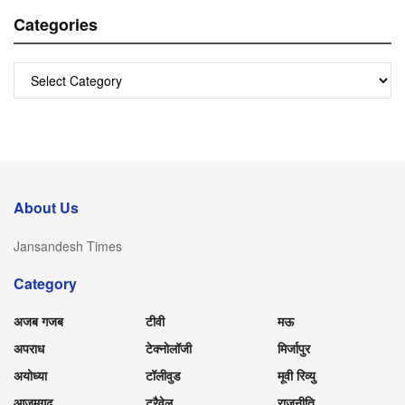
Categories
Categories
About Us
Jansandesh Times
Category
अजब गजब
टीवी
मऊ
अपराध
टेक्नोलॉजी
मिर्जापुर
अयोध्या
टॉलीवुड
मूवी रिव्यु
आजमगढ़
ट्रैवेल
राजनीति