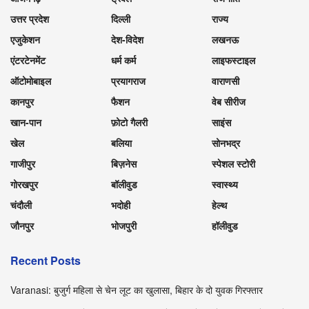
उत्तर प्रदेश
दिल्ली
राज्य
एजुकेशन
देश-विदेश
लखनऊ
एंटरटेनमेंट
धर्म कर्म
लाइफस्टाइल
ऑटोमोबाइल
प्रयागराज
वाराणसी
कानपुर
फैशन
वेब सीरीज
खान-पान
फ़ोटो गैलरी
साइंस
खेल
बलिया
सोनभद्र
गाजीपुर
बिज़नेस
स्पेशल स्टोरी
गोरखपुर
बॉलीवुड
स्वास्थ्य
चंदौली
भदोही
हेल्थ
जौनपुर
भोजपुरी
हॉलीवुड
Recent Posts
Varanasi: बुजुर्ग महिला से चेन लूट का खुलासा, बिहार के दो युवक गिरफ्तार