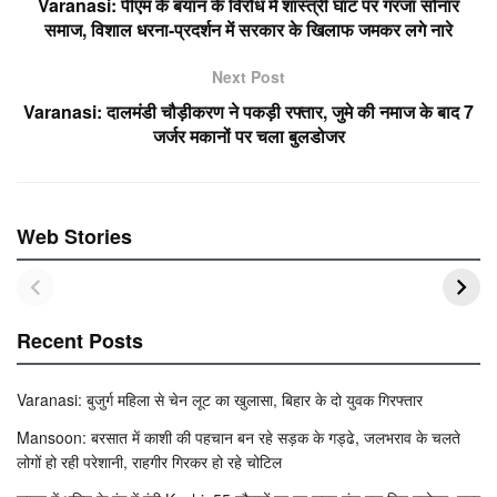
b
A
Varanasi: पीएम के बयान के विरोध में शास्त्री घाट पर गरजा सोनार
o
p
समाज, विशाल धरना-प्रदर्शन में सरकार के खिलाफ जमकर लगे नारे
o
p
Next Post
k
Varanasi: दालमंडी चौड़ीकरण ने पकड़ी रफ्तार, जुमे की नमाज के बाद 7
जर्जर मकानों पर चला बुलडोजर
Web Stories
Recent Posts
Varanasi: बुजुर्ग महिला से चेन लूट का खुलासा, बिहार के दो युवक गिरफ्तार
Mansoon: बरसात में काशी की पहचान बन रहे सड़क के गड्ढे, जलभराव के चलते
लोगों हो रही परेशानी, राहगीर गिरकर हो रहे चोटिल