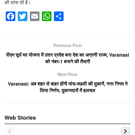
की सांस ली है।
F
T
E
W
S
a
wi
m
h
h
c
tt
ail
at
ar
e
er
s
e
Previous Post
b
A
पीएम सूर्य घर योजना में उत्तर प्रदेश बना देश का अग्रणी राज्य, Varanasi
o
p
को नंबर-1 बनाने की तैयारी
o
p
Next Post
k
Varanasi: अब शहर से बाहर होंगी मांस-मछली की दुकानें, नगर निगम ने
लिया निर्णय, दुकानदारों में हलचल
Web Stories