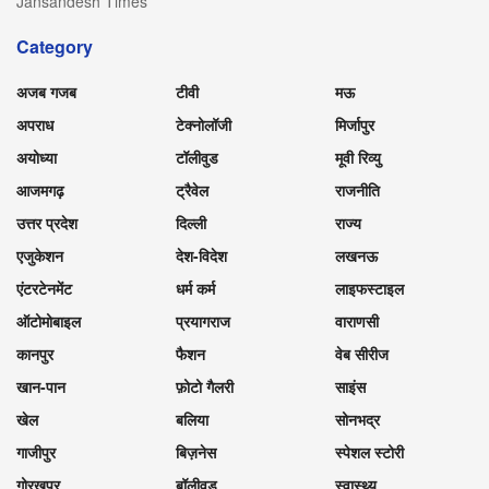
Jansandesh Times
Category
अजब गजब
टीवी
मऊ
अपराध
टेक्नोलॉजी
मिर्जापुर
अयोध्या
टॉलीवुड
मूवी रिव्यु
आजमगढ़
ट्रैवेल
राजनीति
उत्तर प्रदेश
दिल्ली
राज्य
एजुकेशन
देश-विदेश
लखनऊ
एंटरटेनमेंट
धर्म कर्म
लाइफस्टाइल
ऑटोमोबाइल
प्रयागराज
वाराणसी
कानपुर
फैशन
वेब सीरीज
खान-पान
फ़ोटो गैलरी
साइंस
खेल
बलिया
सोनभद्र
गाजीपुर
बिज़नेस
स्पेशल स्टोरी
गोरखपुर
बॉलीवुड
स्वास्थ्य