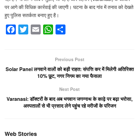
पर आगे की विधिक कार्रवाई की जाएगी। घटना के बाद गांव में तनाव को देखते
हुए पुलिस सतर्कता बनाए हुए है।
F
T
E
W
S
a
wi
m
h
h
c
tt
ail
at
ar
e
er
s
e
Previous Post
b
A
Solar Panel लगवाने वालों को बड़ी राहत: संपत्ति कर में मिलेगी अतिरिक्त
o
p
10% छूट, नगर निगम का नया फैसला
o
p
Next Post
k
Varanasi: डॉक्टरों के बाद अब भगवान जगन्नाथ के काढ़े पर बढ़ा भरोसा,
अस्पतालों से भी प्रसाद लेने पहुंच रहे मरीजों के परिजन
Web Stories