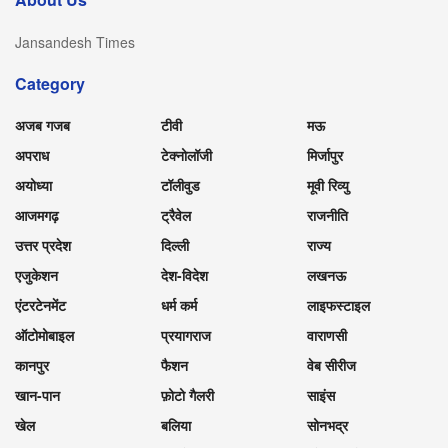
Jansandesh Times
Category
अजब गजब
टीवी
मऊ
अपराध
टेक्नोलॉजी
मिर्जापुर
अयोध्या
टॉलीवुड
मूवी रिव्यु
आजमगढ़
ट्रैवेल
राजनीति
उत्तर प्रदेश
दिल्ली
राज्य
एजुकेशन
देश-विदेश
लखनऊ
एंटरटेनमेंट
धर्म कर्म
लाइफस्टाइल
ऑटोमोबाइल
प्रयागराज
वाराणसी
कानपुर
फैशन
वेब सीरीज
खान-पान
फ़ोटो गैलरी
साइंस
खेल
बलिया
सोनभद्र