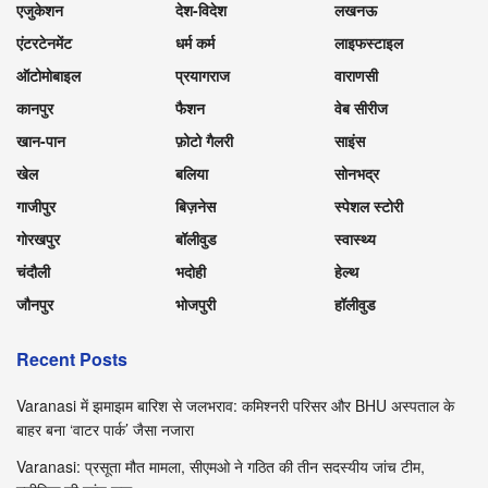
एजुकेशन
देश-विदेश
लखनऊ
एंटरटेनमेंट
धर्म कर्म
लाइफस्टाइल
ऑटोमोबाइल
प्रयागराज
वाराणसी
कानपुर
फैशन
वेब सीरीज
खान-पान
फ़ोटो गैलरी
साइंस
खेल
बलिया
सोनभद्र
गाजीपुर
बिज़नेस
स्पेशल स्टोरी
गोरखपुर
बॉलीवुड
स्वास्थ्य
चंदौली
भदोही
हेल्थ
जौनपुर
भोजपुरी
हॉलीवुड
Recent Posts
Varanasi में झमाझम बारिश से जलभराव: कमिश्नरी परिसर और BHU अस्पताल के
बाहर बना ‘वाटर पार्क’ जैसा नजारा
Varanasi: प्रसूता मौत मामला, सीएमओ ने गठित की तीन सदस्यीय जांच टीम,