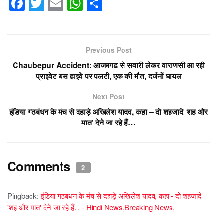
F
T
E
W
S
a
wi
m
h
h
c
tt
ail
at
ar
e
er
s
e
Previous Post
b
A
Chaubepur Accident: आजमगढ से सवारी लेकर वाराणसी आ रही
o
p
प्राइवेट बस हाइवे पर पलटी, एक की मौत, दर्जनों घायल
o
p
Next Post
k
इंडिया गठबंधन के मंच से दहाड़े अखिलेश यादव, कहा – दो शहजादे ‘शह और
मात’ देने जा रहे हैं…
Comments
2
Pingback:
इंडिया गठबंधन के मंच से दहाड़े अखिलेश यादव, कहा - दो शहजादे
'शह और मात' देने जा रहे हैं... - Hindi News,Breaking News,