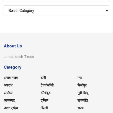
Categories
About Us
Jansandesh Times
Category
अजब गजब
टीवी
मऊ
अपराध
टेक्नोलॉजी
मिर्जापुर
अयोध्या
टॉलीवुड
मूवी रिव्यु
आजमगढ़
ट्रैवेल
राजनीति
उत्तर प्रदेश
दिल्ली
राज्य