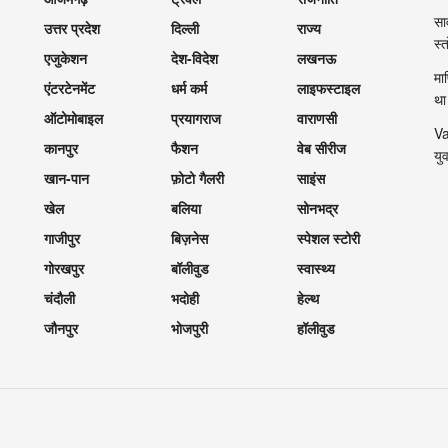
सा
उत्तर प्रदेश
दिल्ली
राज्य
स्
एजुकेशन
देश-विदेश
लखनऊ
मा
एंटरटेनमेंट
धर्म कर्म
लाइफस्टाइल
था
ऑटोमोबाइल
प्रयागराज
वाराणसी
Va
कानपुर
फैशन
वेब सीरीज
यु
खान-पान
फ़ोटो गैलरी
साइंस
खेल
बलिया
सोनभद्र
गाजीपुर
बिज़नेस
स्पेशल स्टोरी
गोरखपुर
बॉलीवुड
स्वास्थ्य
चंदौली
भदोही
हेल्थ
जौनपुर
भोजपुरी
हॉलीवुड