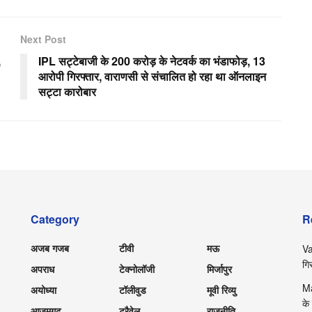
Next Post
,
IPL सट्टेबाजी के 200 करोड़ के नेटवर्क का भंडाफोड़, 13
आरोपी गिरफ्तार, वाराणसी से संचालित हो रहा था ऑनलाइन
सट्टा कारोबार
Category
R
अजब गजब
टीवी
मऊ
Va
गि
अपराध
टेक्नोलॉजी
मिर्जापुर
Ma
अयोध्या
टॉलीवुड
मूवी रिव्यु
के
आजमगढ़
ट्रैवेल
राजनीति