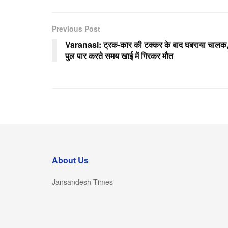
c
tt
ail
at
ar
e
er
s
e
Previous Post
b
A
Varanasi: ट्रक-कार की टक्कर के बाद घबराया चालक
o
p
पुल पार करते समय खाई में गिरकर मौत
o
p
k
About Us
Jansandesh Times