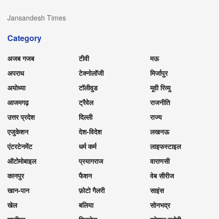
Jansandesh Times
Category
अजब गजब
टीवी
मऊ
अपराध
टेक्नोलॉजी
मिर्जापुर
अयोध्या
टॉलीवुड
मूवी रिव्यु
आजमगढ़
ट्रैवेल
राजनीति
उत्तर प्रदेश
दिल्ली
राज्य
एजुकेशन
देश-विदेश
लखनऊ
एंटरटेनमेंट
धर्म कर्म
लाइफस्टाइल
ऑटोमोबाइल
प्रयागराज
वाराणसी
कानपुर
फैशन
वेब सीरीज
खान-पान
फ़ोटो गैलरी
साइंस
खेल
बलिया
सोनभद्र