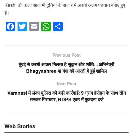
Kashi की कला आज भी दुनिया के बाजार में अपनी अलग पहचान बनाए हुए
है।
F
T
E
W
S
a
wi
m
h
h
c
tt
ail
at
ar
e
er
s
e
Previous Post
b
A
मुंबई से काशी आकर मिलता है सुकून और शांति…अभिनेत्री
o
p
Bhagyashree मां गंगा की आरती में हुई शामिल
o
p
Next Post
k
Varanasi में लंका पुलिस की बड़ी कार्रवाई: 9 ग्राम हेरोइन के साथ तीन
तस्कर गिरफ्तार, NDPS एक्ट में मुकदमा दर्ज
Web Stories