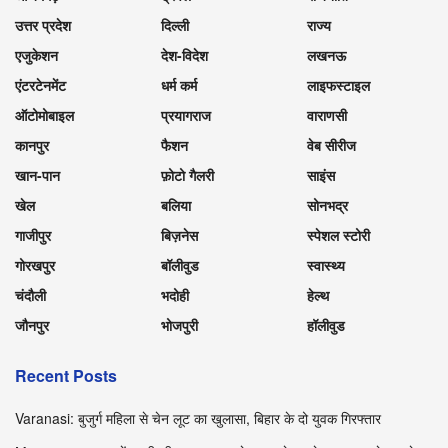
उत्तर प्रदेश
दिल्ली
राज्य
एजुकेशन
देश-विदेश
लखनऊ
एंटरटेनमेंट
धर्म कर्म
लाइफस्टाइल
ऑटोमोबाइल
प्रयागराज
वाराणसी
कानपुर
फैशन
वेब सीरीज
खान-पान
फ़ोटो गैलरी
साइंस
खेल
बलिया
सोनभद्र
गाजीपुर
बिज़नेस
स्पेशल स्टोरी
गोरखपुर
बॉलीवुड
स्वास्थ्य
चंदौली
भदोही
हेल्थ
जौनपुर
भोजपुरी
हॉलीवुड
Recent Posts
Varanasi: बुजुर्ग महिला से चेन लूट का खुलासा, बिहार के दो युवक गिरफ्तार