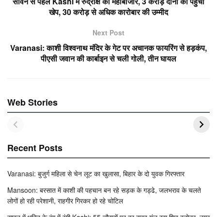
b
A
सावन से पहले Kashi में रुद्राक्ष का महाबाजार, 3 करोड़ दानों की पहुंची
o
p
खेप, 30 करोड़ से अधिक कारोबार की उम्मीद
o
p
Next Post
k
Varanasi: काशी विश्वनाथ मंदिर के गेट पर अचानक फायरिंग से हड़कंप,
पीएसी जवान की कार्बाइन से चली गोली, तीन घायल
Web Stories
Recent Posts
Varanasi: बुजुर्ग महिला से चेन लूट का खुलासा, बिहार के दो युवक गिरफ्तार
Mansoon: बरसात में काशी की पहचान बन रहे सड़क के गड्ढे, जलभराव के चलते
लोगों हो रही परेशानी, राहगीर गिरकर हो रहे चोटिल
सावन में भक्ति के रंग में रंगी Kashi: 55 चौराहों पर हर सुबह गूंज रहा शिव स्तोत्र, नगर