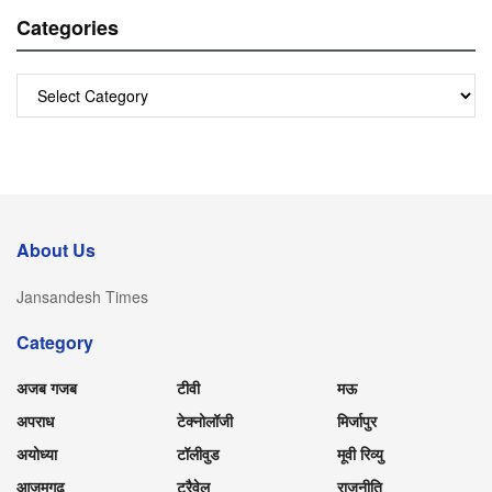
Categories
Categories
About Us
Jansandesh Times
Category
अजब गजब
टीवी
मऊ
अपराध
टेक्नोलॉजी
मिर्जापुर
अयोध्या
टॉलीवुड
मूवी रिव्यु
आजमगढ़
ट्रैवेल
राजनीति