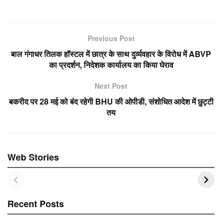
a
wi
m
h
h
c
tt
ail
at
ar
e
er
s
e
Previous Post
b
A
बाल गंगाधर तिलक हॉस्टल में छात्र के साथ दुर्व्यवहार के विरोध में ABVP
o
p
का प्रदर्शन, निदेशक कार्यालय का किया घेराव
o
p
Next Post
k
बकरीद पर 28 मई को बंद रहेगी BHU की ओपीडी, संशोधित आदेश में छुट्टी
तय
Web Stories
Recent Posts