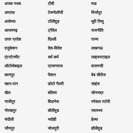
अजब गजब
टीवी
मऊ
अपराध
टेक्नोलॉजी
मिर्जापुर
अयोध्या
टॉलीवुड
मूवी रिव्यु
आजमगढ़
ट्रैवेल
राजनीति
उत्तर प्रदेश
दिल्ली
राज्य
एजुकेशन
देश-विदेश
लखनऊ
एंटरटेनमेंट
धर्म कर्म
लाइफस्टाइल
ऑटोमोबाइल
प्रयागराज
वाराणसी
कानपुर
फैशन
वेब सीरीज
खान-पान
फ़ोटो गैलरी
साइंस
खेल
बलिया
सोनभद्र
गाजीपुर
बिज़नेस
स्पेशल स्टोरी
गोरखपुर
बॉलीवुड
स्वास्थ्य
चंदौली
भदोही
हेल्थ
जौनपुर
भोजपुरी
हॉलीवुड