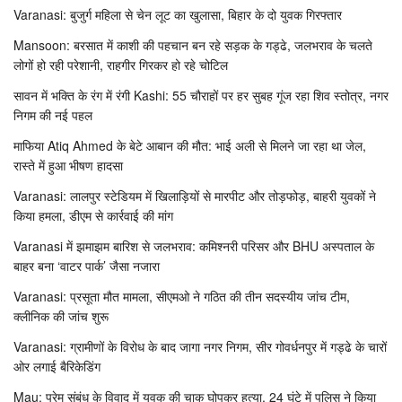
Varanasi: बुजुर्ग महिला से चेन लूट का खुलासा, बिहार के दो युवक गिरफ्तार
Mansoon: बरसात में काशी की पहचान बन रहे सड़क के गड्ढे, जलभराव के चलते
लोगों हो रही परेशानी, राहगीर गिरकर हो रहे चोटिल
सावन में भक्ति के रंग में रंगी Kashi: 55 चौराहों पर हर सुबह गूंज रहा शिव स्तोत्र, नगर
निगम की नई पहल
माफिया Atiq Ahmed के बेटे आबान की मौत: भाई अली से मिलने जा रहा था जेल,
रास्ते में हुआ भीषण हादसा
Varanasi: लालपुर स्टेडियम में खिलाड़ियों से मारपीट और तोड़फोड़, बाहरी युवकों ने
किया हमला, डीएम से कार्रवाई की मांग
Varanasi में झमाझम बारिश से जलभराव: कमिश्नरी परिसर और BHU अस्पताल के
बाहर बना ‘वाटर पार्क’ जैसा नजारा
Varanasi: प्रसूता मौत मामला, सीएमओ ने गठित की तीन सदस्यीय जांच टीम,
क्लीनिक की जांच शुरू
Varanasi: ग्रामीणों के विरोध के बाद जागा नगर निगम, सीर गोवर्धनपुर में गड्ढे के चारों
ओर लगाई बैरिकेडिंग
Mau: प्रेम संबंध के विवाद में युवक की चाकू घोपकर हत्या, 24 घंटे में पुलिस ने किया