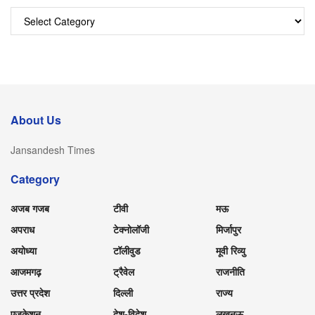
Categories
About Us
Jansandesh Times
Category
अजब गजब
टीवी
मऊ
अपराध
टेक्नोलॉजी
मिर्जापुर
अयोध्या
टॉलीवुड
मूवी रिव्यु
आजमगढ़
ट्रैवेल
राजनीति
उत्तर प्रदेश
दिल्ली
राज्य
एजुकेशन
देश-विदेश
लखनऊ