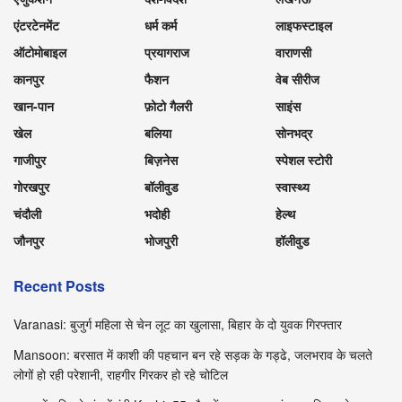
एंटरटेनमेंट
धर्म कर्म
लाइफस्टाइल
ऑटोमोबाइल
प्रयागराज
वाराणसी
कानपुर
फैशन
वेब सीरीज
खान-पान
फ़ोटो गैलरी
साइंस
खेल
बलिया
सोनभद्र
गाजीपुर
बिज़नेस
स्पेशल स्टोरी
गोरखपुर
बॉलीवुड
स्वास्थ्य
चंदौली
भदोही
हेल्थ
जौनपुर
भोजपुरी
हॉलीवुड
Recent Posts
Varanasi: बुजुर्ग महिला से चेन लूट का खुलासा, बिहार के दो युवक गिरफ्तार
Mansoon: बरसात में काशी की पहचान बन रहे सड़क के गड्ढे, जलभराव के चलते
लोगों हो रही परेशानी, राहगीर गिरकर हो रहे चोटिल