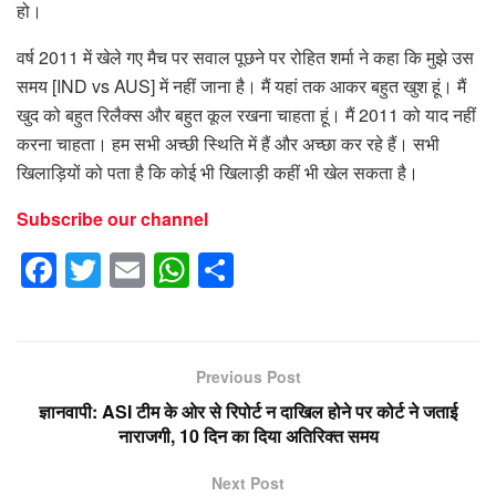
हो।
वर्ष 2011 में खेले गए मैच पर सवाल पूछने पर रोहित शर्मा ने कहा कि मुझे उस
समय [IND vs AUS] में नहीं जाना है। मैं यहां तक आकर बहुत खुश हूं। मैं
खुद को बहुत रिलैक्स और बहुत कूल रखना चाहता हूं। मैं 2011 को याद नहीं
करना चाहता। हम सभी अच्छी स्थिति में हैं और अच्छा कर रहे हैं। सभी
खिलाड़ियों को पता है कि कोई भी खिलाड़ी कहीं भी खेल सकता है।
Subscribe our channel
F
T
E
W
S
a
wi
m
h
h
c
tt
ail
at
ar
e
er
s
e
Previous Post
b
A
ज्ञानवापी: ASI टीम के ओर से रिपोर्ट न दाखिल होने पर कोर्ट ने जताई
o
p
नाराजगी, 10 दिन का दिया अतिरिक्त समय
o
p
Next Post